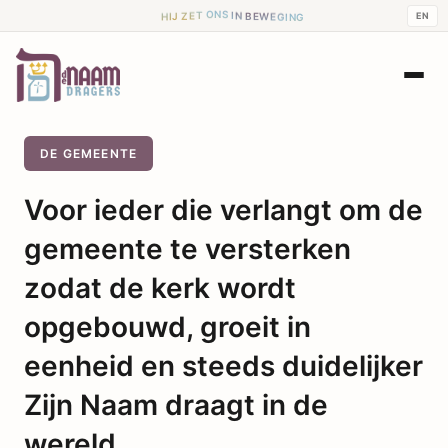
I
N
S
B
N
E
O
W
E
T
EN
G
E
I
Z
N
G
J
I
H
DE GEMEENTE
Voor ieder die verlangt om de
gemeente te versterken
zodat de kerk wordt
opgebouwd, groeit in
eenheid en steeds duidelijker
Zijn Naam draagt in de
wereld.