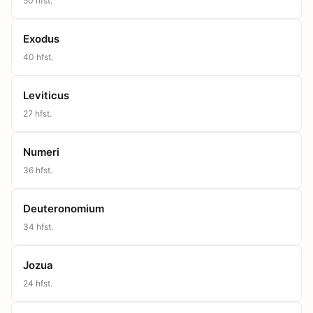
50
hfst.
Exodus
40
hfst.
Leviticus
27
hfst.
Numeri
36
hfst.
Deuteronomium
34
hfst.
Jozua
24
hfst.