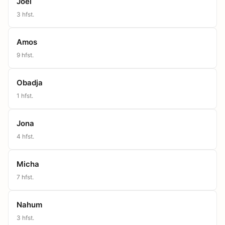
Joël
3
hfst.
Amos
9
hfst.
Obadja
1
hfst.
Jona
4
hfst.
Micha
7
hfst.
Nahum
3
hfst.