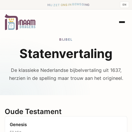
G
N
H
I
I
G
J
E
W
EN
Z
E
E
B
T
N
O
I
N
S
BIJBEL
Statenvertaling
De klassieke Nederlandse bijbelvertaling uit 1637,
herzien in de spelling maar trouw aan het origineel.
Oude Testament
Genesis