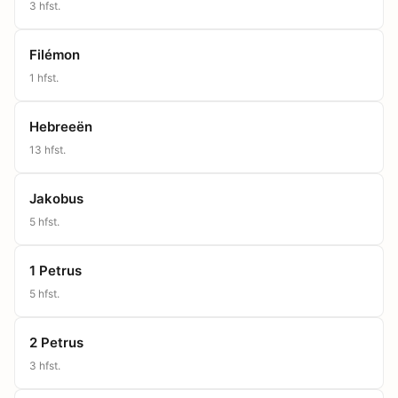
3
hfst.
Filémon
1
hfst.
Hebreeën
13
hfst.
Jakobus
5
hfst.
1 Petrus
5
hfst.
2 Petrus
3
hfst.