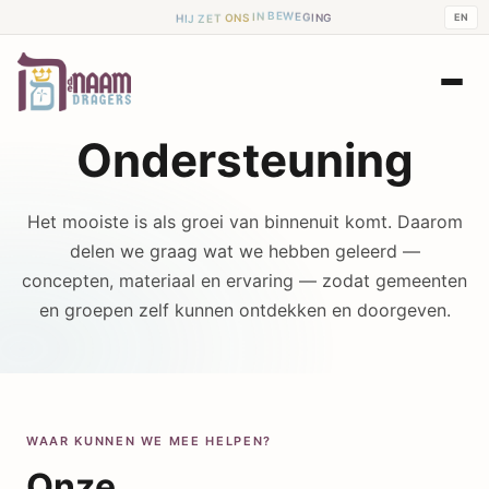
N
G
I
G
E
H
W
I
E
J
EN
B
Z
N
E
I
T
S
O
N
Ondersteuning
Het mooiste is als groei van binnenuit komt. Daarom
delen we graag wat we hebben geleerd —
concepten, materiaal en ervaring — zodat gemeenten
en groepen zelf kunnen ontdekken en doorgeven.
WAAR KUNNEN WE MEE HELPEN?
Onze